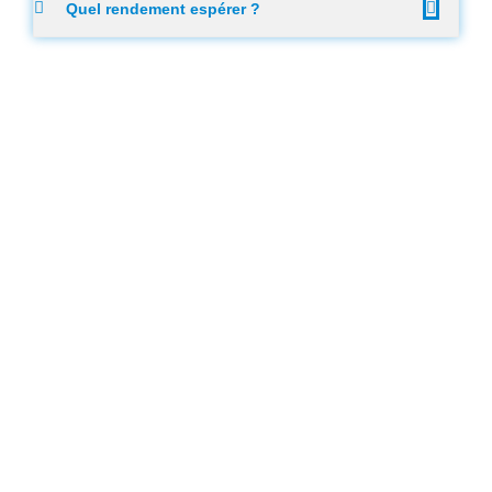
Quel rendement espérer ?
FRANCE TRADING à
Paris
1 Place de la République
75003 Paris
09 80 80 11 60
contact@france-
trading.fr
En savoir plus