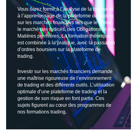
Vous serez formé à l’analyse de la bourse et
à l’apprentissage de la plateforme de trading
sur les marchés financiers tels que le Forex,
le marché des Indices, des Obligations et des
Matières premières. La formation théorique
est combinée à la pratique, avec la passation
d’ordres boursiers sur la plateforme de
trading.
Investir sur les marchés financiers demande
une maîtrise rigoureuse de l‘environnement
de trading et des différents outils. L’utilisation
optimale d’une plateforme de trading et la
gestion de son risque en font partis. Ces
sujets figurent au cœur des programmes de
nos formations trading.