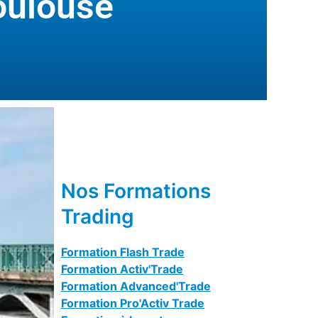
oulouse
Nos Formations
Trading
Formation Flash Trade
Formation Activ'Trade
Formation Advanced'Trade
Formation Pro'Activ Trade