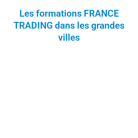
Les formations FRANCE
TRADING dans les grandes
villes
FRANCE TRADING à
Paris
1 Place de la République
75003 Paris
09 80 80 11 60
contact@france-
trading.fr