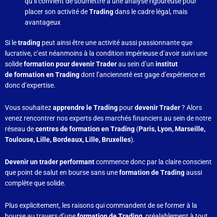
qu’il convient de soumettre à une analyse rigoureuse pour
placer son activité de
Trading
dans le cadre légal, mais
avantageux
Si le
trading
peut ainsi être une activité aussi passionnante que
lucrative, c’est néanmoins à la condition impérieuse d’avoir suivi une
solide
formation pour devenir Trader
au sein d’un
institut
de formation en Trading
dont l’ancienneté est gage d’expérience et
donc d’expertise.
Vous souhaitez
apprendre le Trading
pour
devenir Trader
? Alors
venez rencontrer nos experts des marchés financiers au sein de notre
réseau de
centres de formation en Trading
(
Paris, Lyon, Marseille,
Toulouse, Lille, Bordeaux, Lille, Bruxelles
).
Devenir un trader performant
commence donc par la claire conscient
que point de salut en bourse sans une
formation de Trading
aussi
complète que solide.
Plus explicitement, les raisons qui commandent de se former à la
bourse au travers d’une
formation de Trading
, préalablement à tout