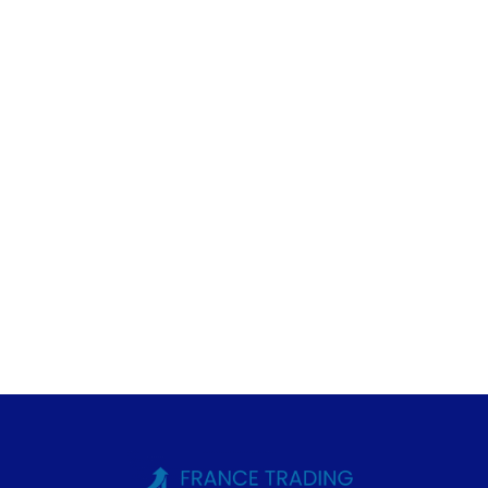
FRANCE TRADING à
Lille
1 Pl. Général de Gaulle
59000 Lille
09 80 80 11 60
contact@france-
trading.fr
En savoir plus