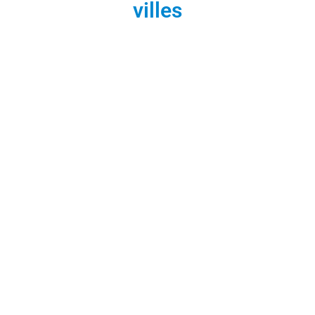
villes
FRANCE TRADING à
Paris
1 Place de la République
75003 Paris
09 80 80 11 60
contact@france-
trading.fr
En savoir plus