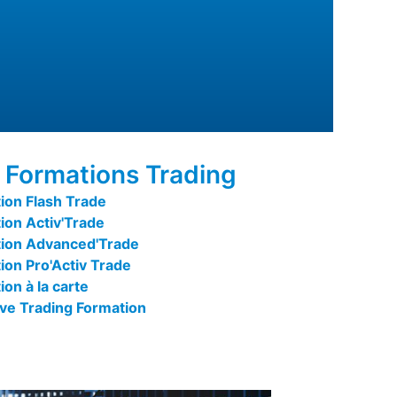
 Formations Trading
ion Flash Trade
ion Activ'Trade
ion Advanced'Trade
ion Pro'Activ Trade
on à la carte
ive Trading Formation