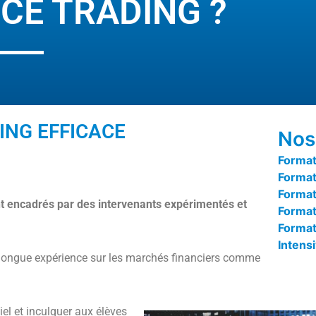
CE TRADING ?
ING EFFICACE
Nos
Format
Format
Format
t encadrés par des intervenants expérimentés et
Format
Formati
Intens
ongue expérience sur les marchés financiers comme
iel et inculquer aux élèves