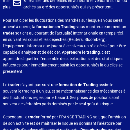
marchés pour réaliser des bénéfices en achetant et vendant sur un ou
plusieurs marchés au gré des opportunités qui s’y présentent.
Pour anticiper les fluctuations des marchés sur lesquels vous serez
amené à opérer, la
formation en Trading
vous montrera comment un
trader
se tient au courant de l’actualité internationale en temps réel,
en suivant les cours et les dépêches (Reuters, Bloomberg),
l’équipement informatique jouant à ce niveau un rôle décisif pour être
capable d’analyser et de décider.
Apprendre le trading
, c’est
apprendre à guetter l’ensemble des déclarations et des statistiques
influentes pour immédiatement saisir les opportunités là ou elles se
présentent.
Le
trader
n’ayant pas suivi une
formation de Trading
assimile
souvent le trading à un jeu, et sa méconnaissance des mécanismes à
des fluctuations régies par le hasard. Ses prises de positions sont
souvent de véritables paris dominés par le seul goût du risque.
Cependant, le
trader
formé par FRANCE TRADING sait que l’ambition
de son activité est de maîtriser le risque en dominant l’aléatoire par
des outils d’analyse efficaces et pertinents.
Devenir trader
requiert