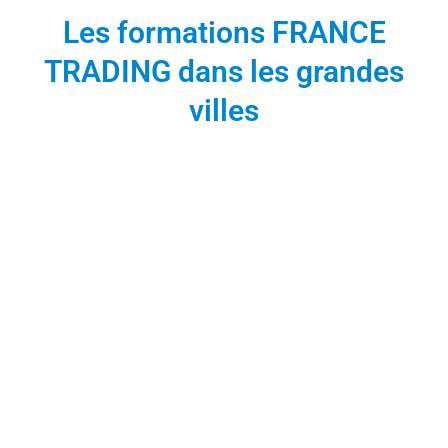
Les formations FRANCE
TRADING dans les grandes
villes
FRANCE TRADING à
Paris
1 Place de la République
75003 Paris
09 80 80 11 60
contact@france-
trading.fr