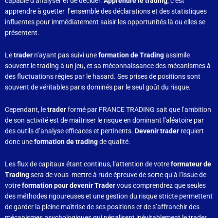
capable d’analyser et de décider.
Apprendre le trading
, c’est
apprendre à guetter l’ensemble des déclarations et des statistiques
influentes pour immédiatement saisir les opportunités là ou elles se
présentent.
Le
trader
n’ayant pas suivi une
formation de Trading
assimile
souvent le trading à un jeu, et sa méconnaissance des mécanismes à
des fluctuations régies par le hasard. Ses prises de positions sont
souvent de véritables paris dominés par le seul goût du risque.
Cependant, le
trader
formé par FRANCE TRADING sait que l’ambition
de son activité est de maîtriser le risque en dominant l’aléatoire par
des outils d’analyse efficaces et pertinents.
Devenir trader
requiert
donc une
formation de trading
de qualité.
Les flux de capitaux étant continus, l’attention de votre
formateur de
Trading
sera de vous mettre à rude épreuve de sorte qu’à l’issue de
votre
formation pour devenir Trader
vous comprendrez que seules
des méthodes rigoureuses et une gestion du risque stricte permettent
de garder la pleine maîtrise de ses positions et de s’affranchir des
mécanismes psychologiques qui pénalisent inévitablement le trader