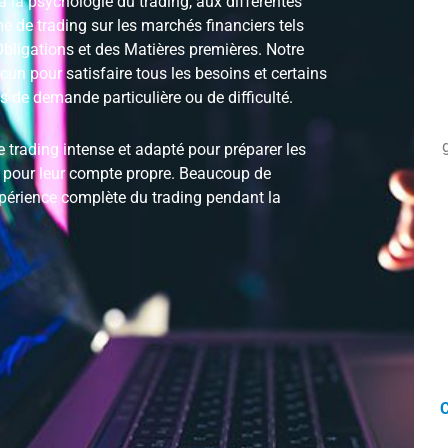
à la psychologie du trading, aux différentes
me de trading sur les marchés financiers tels
Obligations et des Matières premières. Notre
n pour satisfaire tous les besoins et certains
 de demande particulière ou de difficulté.
rading intense et adapté pour préparer les
cer pour leur compte propre. Beaucoup de
périence complète du trading pendant la
C