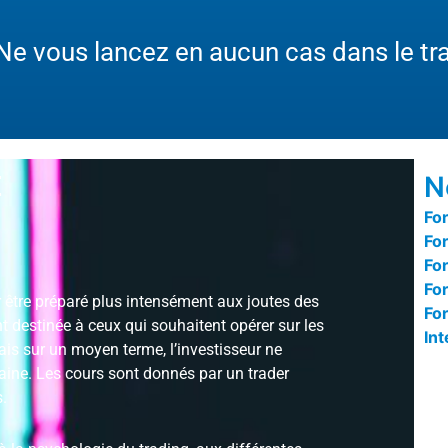
 Ne vous lancez en aucun cas dans le tr
E
N
Fo
Fo
Fo
Fo
r être préparé plus intensément aux joutes des
For
t destinée à ceux qui souhaitent opérer sur les
In
is sur un moyen terme, l’investisseur ne
ine. Les cours sont donnés par un trader
.