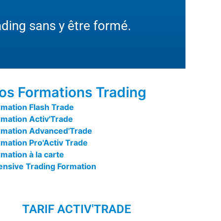
ading sans y être formé.
os Formations Trading
rmation Flash Trade
rmation Activ'Trade
rmation Advanced'Trade
rmation Pro'Activ Trade
mation à la carte
tensive Trading Formation
TARIF ACTIV'TRADE