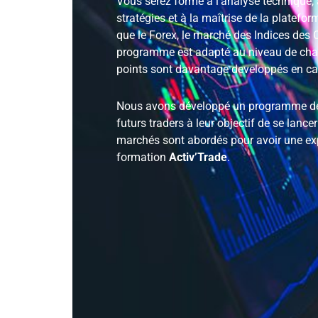
Vous serez formé à l’analyse technique, 
stratégies et à la maîtrise de la platefor
que le Forex, le marché des Indices des 
programme est adapté au niveau de chacu
points sont davantage developpés en cas
Nous avons développé un programme de t
futurs traders à leur objectif de se lan
marchés sont abordés pour avoir une ex
formation
Activ’Trade
.