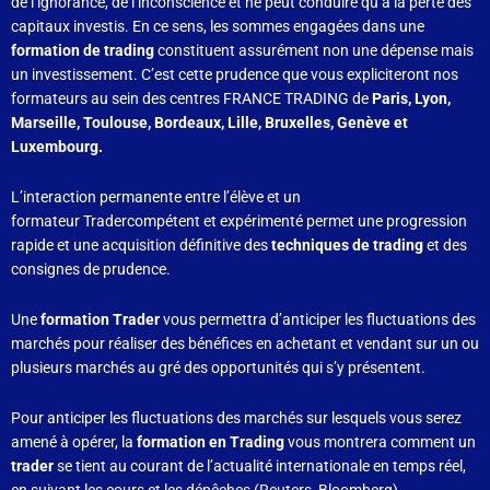
de l’ignorance, de l’inconscience et ne peut conduire qu’à la perte des
capitaux investis. En ce sens, les sommes engagées dans une
formation de trading
constituent assurément non une dépense mais
un investissement. C’est cette prudence que vous expliciteront nos
formateurs au sein des centres FRANCE TRADING de
Paris, Lyon,
Marseille, Toulouse, Bordeaux, Lille, Bruxelles, Genève et
Luxembourg.
L’interaction permanente entre l’élève et un
formateur Tradercompétent et expérimenté permet une progression
rapide et une acquisition définitive des
techniques de trading
et des
consignes de prudence.
Une
formation Trader
vous permettra d’anticiper les fluctuations des
marchés pour réaliser des bénéfices en achetant et vendant sur un ou
plusieurs marchés au gré des opportunités qui s’y présentent.
Pour anticiper les fluctuations des marchés sur lesquels vous serez
amené à opérer, la
formation en Trading
vous montrera comment un
trader
se tient au courant de l’actualité internationale en temps réel,
en suivant les cours et les dépêches (Reuters, Bloomberg),