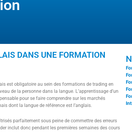
ion
LAIS DANS UNE FORMATION
N
Fo
Fo
Fo
ais est obligatoire au sein des formations de trading en
Fo
niveau de la personne dans la langue. L’apprentissage d’un
Fo
ispensable pour se faire comprendre sur les marchés
In
ais dont la langue de référence est l’anglais.
îtrisés parfaitement sous peine de commettre des erreurs
der inclut donc pendant les premières semaines des cours