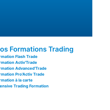
os Formations Trading
rmation Flash Trade
rmation Activ'Trade
rmation Advanced'Trade
rmation Pro'Activ Trade
rmation à la carte
tensive Trading Formation