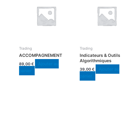
Trading
Trading
ACCOMPAGNEMENT
Indicateurs & Outils
Algorithmiques
Ajouter au
89,00
€
Ajouter au
39,00
€
panier
panier
FRANCE TRADING à