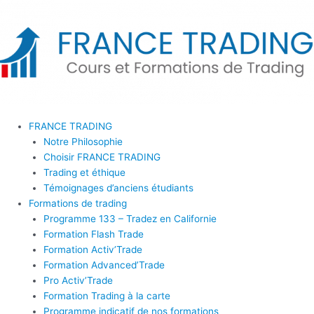
Aller
quantité
au
de
contenu
Coaching
mensuel
10h
FRANCE TRADING
Notre Philosophie
Choisir FRANCE TRADING
Trading et éthique
Témoignages d’anciens étudiants
Formations de trading
Programme 133 – Tradez en Californie
Formation Flash Trade
Formation Activ’Trade
Formation Advanced’Trade
Pro Activ’Trade
Formation Trading à la carte
Programme indicatif de nos formations